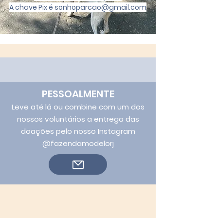
A chave Pix é sonhoparcao@gmail.com
PESSOALMENTE
Leve até lá ou combine com um dos
nossos voluntários a entrega das
doações pelo nosso Instagram
@fazendamodelorj