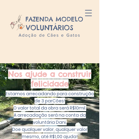
FAZENDA MODELO
VOLUNTÁRIOS
Adoção de Cães e Gatos
Nos ajude a construir
felicidade
Estamos arrecadando para construção
de 3 parCões!
O valor total da obra será R$10mil.
A arrecadação será na conta da
voluntária Dani.
Doe qualquer valor, qualquer valor
mesmo, até R$1,00 ajuda!